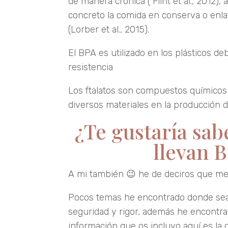
de manera crónica ( Flint et al., 2012
concreto la comida en conserva o enla
(Lorber et al., 2015).
El BPA es utilizado en los plásticos d
resistencia
Los ftalatos son compuestos químicos q
diversos materiales en la producción d
¿Te gustaría sab
llevan B
A mi también 😉 he de deciros que m
Pocos temas he encontrado donde sea t
seguridad y rigor, además he encontra
información que os incluyo aquí es la