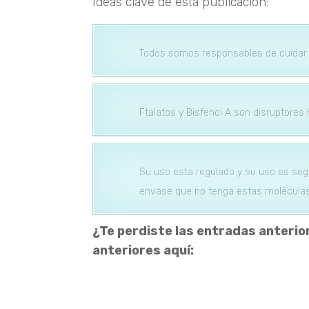
Ideas clave de esta publicación:
Todos somos responsables de cuidar e
Ftalatos y Bisfenol A son disruptore
Su uso esta regulado y su uso es seg
envase que no tenga estas molécula
¿Te perdiste las entradas anterior
anteriores aquí:
Publicación 1.