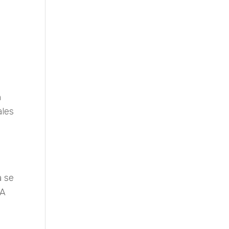
n
ales
a se
PA