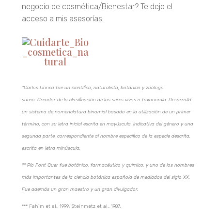
negocio de cosmética/Bienestar? Te dejo el
acceso a mis asesorías:
Entrar
*Carlos Linneo​​ fue un científico, naturalista, botánico y zoólogo
sueco. Creador de la clasificación de los seres vivos o taxonomía. Desarrolló
un sistema de nomenclatura binomial basado en la utilización de un primer
término, con su letra inicial escrita en mayúscula, indicativa del género y una
segunda parte, correspondiente al nombre específico de la especie descrita,
escrita en letra minúscula.
** Pío Font Quer fue botánico, farmacéutico y químico, y uno de los nombres
más importantes de la ciencia botánica española de mediados del siglo XX.
Fue además un gran maestro y un gran divulgador.
*** Fahim et al., 1999; Steinmetz et al., 1987.