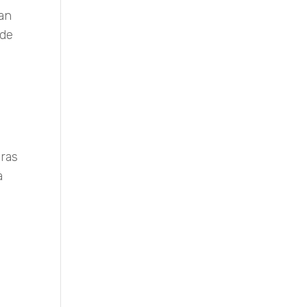
gan
 de
uras
a