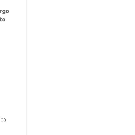
argo
to
l
ica