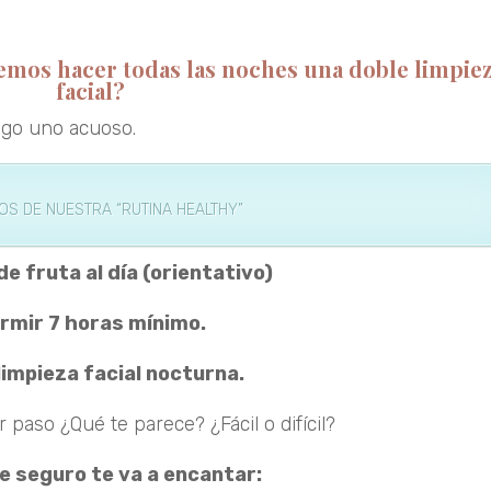
emos hacer todas las noches una doble limpie
facial?
ego uno acuoso.
RA “RUTINA HEALTHY”
de fruta al día (orientativo)
rmir 7 horas mínimo.
limpieza facial nocturna.
 paso ¿Qué te parece? ¿Fácil o difícil?
ue seguro te va a encantar:
Leer