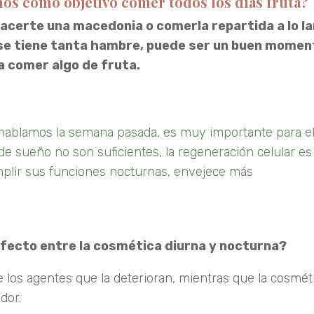
os como objetivo comer todos los días fruta?
hacerte una macedonia o comerla repartida a lo l
 se tiene tanta hambre, puede ser un buen momen
a comer algo de fruta.
o hablamos la semana pasada, es muy importante para e
 de sueño no son suficientes, la regeneración celular es
mplir sus funciones nocturnas, envejece más
efecto entre la cosmética diurna y nocturna?
de los agentes que la deterioran, mientras que la cosmét
dor.