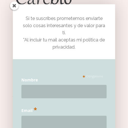
Si te suscribes prometemos enviarte
solo cosas interesantes y de valor para
ti.
*Al incluir tu mail aceptas mi politica de
privacidad.
Atención al cliente
Lunes a Viernes de 09:00 a 14:00
*
Obligatorio
Nombre
+34 676 988 900
+34 914 219 578
hola@carebio.es
C/López de Aranda
*
28027 Madrid
Email